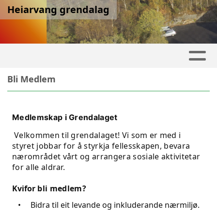
Heiarvang grendalag
Bli Medlem