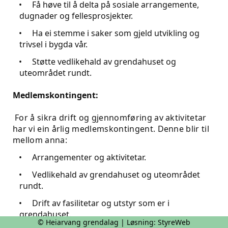
© Heiarvang grendalag | Løsning:
StyreWeb