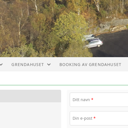
GRENDAHUSET
BOOKING AV GRENDAHUSET
R ARRANGEMENT
BOOKING AV HUSET
UTLEIGEVILKÅR
Ditt navn
*
UTLEIGEPRISER
Din e-post
*
RUSSESLIPP