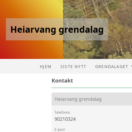
Heiarvang grendalag
HJEM
SISTE NYTT
GRENDALAGET
Kontakt
OVERSIKT OVE
LAN-PARTY
Heiarvang grendalag
VEDTEKTER
Telefonnr.
90210324
E-post